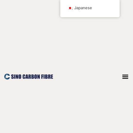
コ
Japanese
ン
テ
ン
ツ
へ
ス
キ
ッ
プ