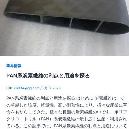
業界情報
PAN系炭素繊維の利点と用途を探る
910176034@qq.com
/
9月 8, 2025
PAN系炭素繊維の利点と用途を探る はじめに 炭素繊維は、そ
の卓越した強度、軽量性、高い耐熱性により、様々な産業に革
命をもたらしてきた。様々な種類の炭素繊維の中でも、ポリア
クリロニトリル（PAN）系炭素繊維は最も広く生産・利用され
ている。この記事では、PAN系炭素繊維の利点と用途について