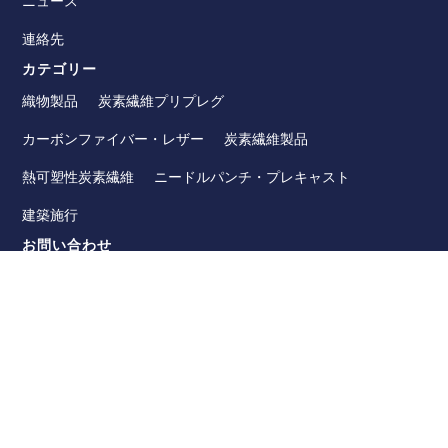
ニュース
連絡先
カテゴリー
織物製品
炭素繊維プリプレグ
カーボンファイバー・レザー
炭素繊維製品
熱可塑性炭素繊維
ニードルパンチ・プレキャスト
建築施行
お問い合わせ
WHATSAPP8618921275456
+86-510-86890852
+86-18921275456
SALES@SINO-GRATE.COM