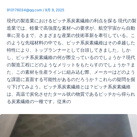
910176034@qq.com
/
9月 9, 2025
現代の製造業におけるピッチ系炭素繊維の利点を探る 現代の製
造業では、軽量で高強度な素材への要求が、航空宇宙から自動
車に至るまで、さまざまな産業の技術革新を牽引している。こ
のような先端材料の中でも、ピッチ系炭素繊維はその卓越した
特性により、トップランナーとして台頭してきました。しか
し、ピッチ系炭素繊維の何が際立っているのでしょうか？現代
の製造工程にどのようなメリットをもたらすのでしょうか？ま
た、この素材を生産ラインに組み込む際、メーカーはどのよう
な課題に直面する可能性があるのだろうか？これらの疑問を掘
り下げてみよう。ピッチ系炭素繊維とは？ピッチ系炭素繊維
は、高温で炭化させたタール状の物質であるピッチから得られ
る炭素繊維の一種です。従来の