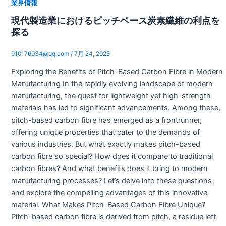
業界情報
現代製造業におけるピッチベース炭素繊維の利点を
探る
910176034@qq.com
/
7月 24, 2025
Exploring the Benefits of Pitch-Based Carbon Fibre in Modern
Manufacturing In the rapidly evolving landscape of modern
manufacturing, the quest for lightweight yet high-strength
materials has led to significant advancements. Among these,
pitch-based carbon fibre has emerged as a frontrunner,
offering unique properties that cater to the demands of
various industries. But what exactly makes pitch-based
carbon fibre so special? How does it compare to traditional
carbon fibres? And what benefits does it bring to modern
manufacturing processes? Let’s delve into these questions
and explore the compelling advantages of this innovative
material. What Makes Pitch-Based Carbon Fibre Unique?
Pitch-based carbon fibre is derived from pitch, a residue left